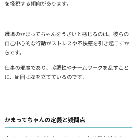
を軽視する傾向があります。
職場のかまってちゃんをうざいと感じるのは、彼らの
自己中心的な行動がストレスや不快感を引き起こすか
らです。
仕事の邪魔であり、協調性やチームワークを乱すこと
に、周囲は腹を立てているのです。
かまってちゃんの定義と疑問点