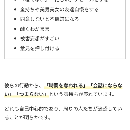
金持ちや美男美女の友達自慢をする
同意しないと不機嫌になる
酷くわがまま
被害妄想がすごい
意見を押し付ける
彼らの行動から、
「時間を奪われる」「会話にならな
い」「つまらない」
という気持ちが表れています。
どれも自己中心的であり、周りの人たちが迷惑してい
ることが明らかです。