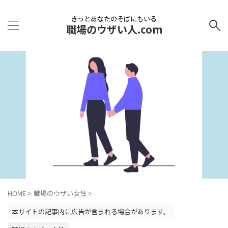
きっとあなたのそばにもいる
職場のウザい人.com
HOME
>
職場のウザい女性
>
本サイトの記事内に広告が含まれる場合があります。