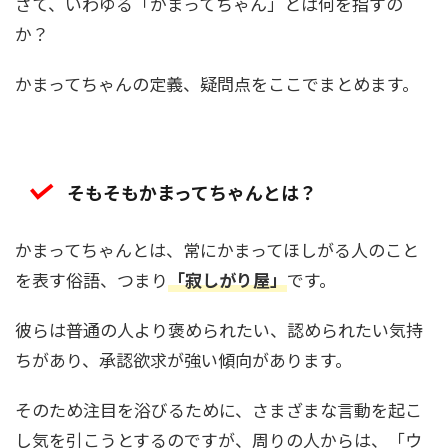
さて、いわゆる「かまってちゃん」とは何を指すの
か？
かまってちゃんの定義、疑問点をここでまとめます。
そもそもかまってちゃんとは？
かまってちゃんとは、常にかまってほしがる人のこと
を表す俗語、つまり
「寂しがり屋」
です。
彼らは普通の人より褒められたい、認められたい気持
ちがあり、承認欲求が強い傾向があります。
そのため注目を浴びるために、さまざまな言動を起こ
し気を引こうとするのですが、周りの人からは、「ウ