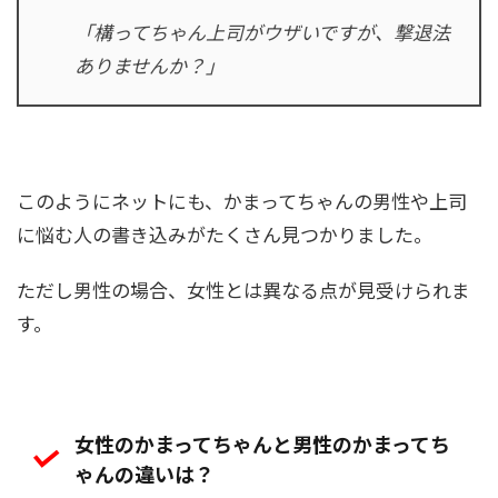
「構ってちゃん上司がウザいですが、撃退法
ありませんか？」
このようにネットにも、かまってちゃんの男性や上司
に悩む人の書き込みがたくさん見つかりました。
ただし男性の場合、女性とは異なる点が見受けられま
す。
女性のかまってちゃんと男性のかまってち
ゃんの違いは？