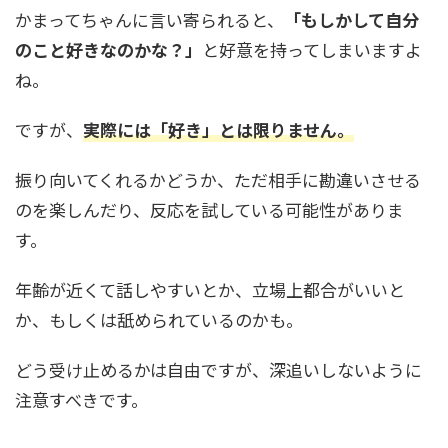
かまってちゃんに言い寄られると、
「もしかして自分
のこと好きなのかな？」
と好意を持ってしまいますよ
ね。
ですが、
実際には「好き」とは限りません。
振り向いてくれるかどうか、ただ相手に勘違いさせる
のを楽しんだり、反応を試している可能性がありま
す。
年齢が近くて話しやすいとか、立場上都合がいいと
か、もしくは舐められているのかも。
どう受け止めるかは自由ですが、深追いしないように
注意すべきです。