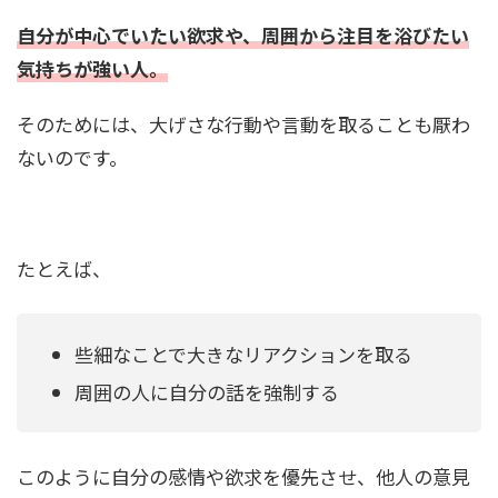
自分が中心でいたい欲求や、周囲から注目を浴びたい
気持ちが強い人。
そのためには、大げさな行動や言動を取ることも厭わ
ないのです。
たとえば、
些細なことで大きなリアクションを取る
周囲の人に自分の話を強制する
このように自分の感情や欲求を優先させ、他人の意見