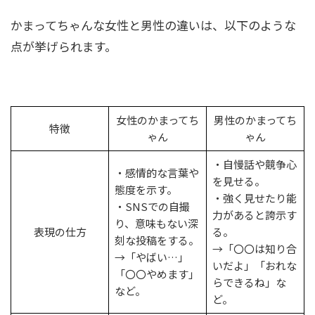
かまってちゃんな女性と男性の違いは、以下のような
点が挙げられます。
女性のかまってち
男性のかまってち
特徴
ゃん
ゃん
・自慢話や競争心
・感情的な言葉や
を見せる。
態度を示す。
・強く見せたり能
・SNSでの自撮
力があると誇示す
り、意味もない深
表現の仕方
る。
刻な投稿をする。
→「〇〇は知り合
→「やばい…」
いだよ」「おれな
「〇〇やめます」
らできるね」な
など。
ど。