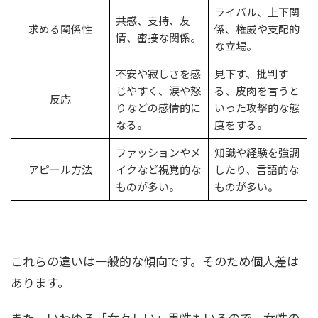
ライバル、上下関
共感、支持、友
求める関係性
係、権威や支配的
情、密接な関係。
な立場。
不安や寂しさを感
見下す、批判す
じやすく、涙や怒
る、皮肉を言うと
反応
りなどの感情的に
いった攻撃的な態
なる。
度をする。
ファッションやメ
知識や経験を強調
アピール方法
イクなど視覚的な
したり、言語的な
ものが多い。
ものが多い。
これらの違いは一般的な傾向です。そのため個人差は
あります。
また、いわゆる「女々しい」男性もいるので、女性の