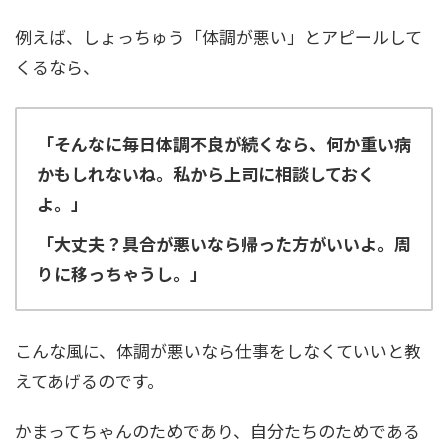
例えば、しょっちゅう「体調が悪い」とアピールして
くるなら、
「そんなに毎日体調不良が続くなら、何か重い病
かもしれないね。私から上司に相談しておく
よ。」
「大丈夫？具合が悪いなら帰った方がいいよ。周
りに移っちゃうし。」
こんな風に、体調が悪いなら仕事をしなくていいと教
えてあげるのです。
かまってちゃんのためであり、自分たちのためである