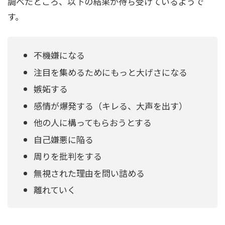
調べたところ、以下の結果が待ち受けているようで
す。
不機嫌になる
注目を集めるためにもっと大げさになる
嫉妬する
感情が爆発する（キレる、大声を出す）
他の人に構ってもらおうとする
自己嫌悪に陥る
周りを批判をする
無視された理由を問い詰める
離れていく